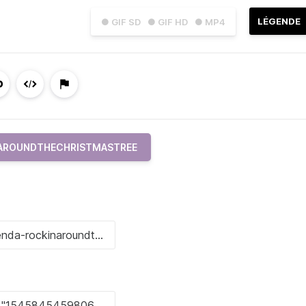
LÉGENDE
● GIF SD
● GIF HD
● MP4
AROUNDTHECHRISTMASTREE