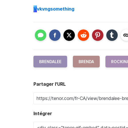
V
vkvngsomething
BRENDALEE
BRENDA
ROCKIN
Partager l'URL
Intégrer