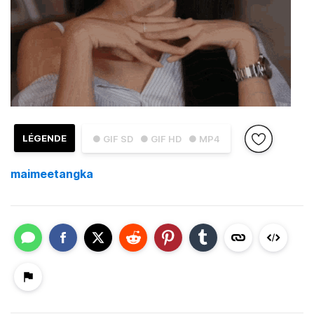
LÉGENDE
● GIF SD
● GIF HD
● MP4
maimeetangka