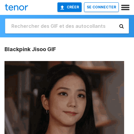
CRÉER
SE CONNECTER
Blackpink Jisoo GIF