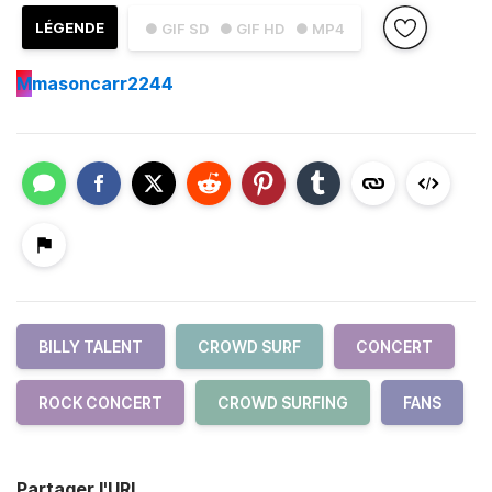
LÉGENDE
● GIF SD
● GIF HD
● MP4
M
masoncarr2244
BILLY TALENT
CROWD SURF
CONCERT
ROCK CONCERT
CROWD SURFING
FANS
Partager l'URL