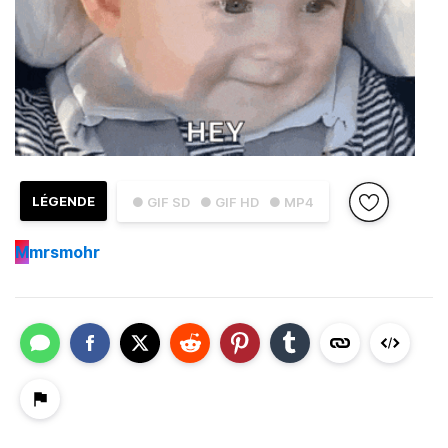
LÉGENDE
● GIF SD
● GIF HD
● MP4
M
mrsmohr