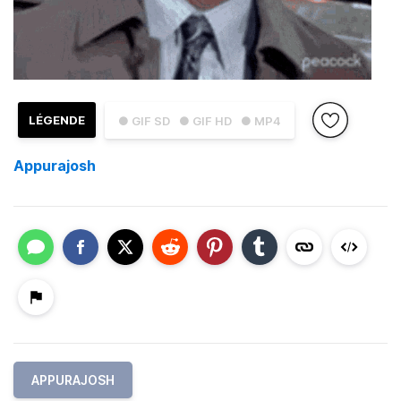
LÉGENDE
● GIF SD
● GIF HD
● MP4
Appurajosh
APPURAJOSH