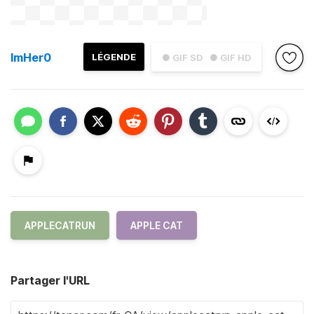
ImHer0
LÉGENDE
● GIF SD
● GIF HD
APPLECATRUN
APPLE CAT
Partager l'URL