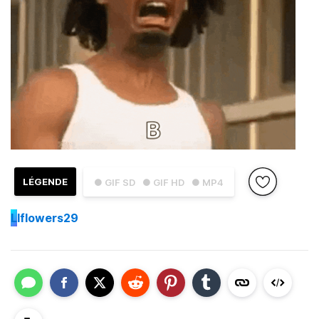
LÉGENDE
● GIF SD
● GIF HD
● MP4
L
lflowers29