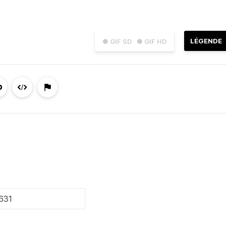
LÉGENDE
● GIF SD
● GIF HD