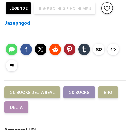
LÉGENDE
● GIF SD
● GIF HD
● MP4
Jazephgod
20 BUCKS DELTA REAL
20 BUCKS
BRO
DELTA
Partager l'URL