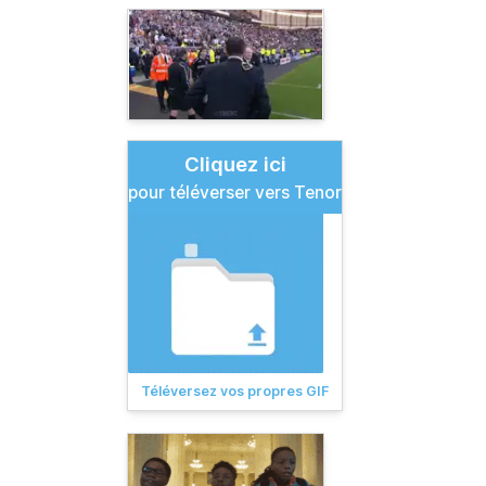
Cliquez ici
pour téléverser vers Tenor
Téléversez vos propres GIF