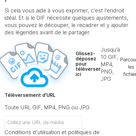
Si cela vous aide à vous exprimer, c'est l'endroit
idéal. Et si le GIF nécessite quelques ajustements,
vous pouvez le découper, le recadrer et y ajouter
des légendes avant de le partager.
Jusqu'à
Glissez-
10
GIF,
déposez
Parcou
pour
MP4,
les
téléverser
PNG,
ici
fichie
JPG
Téléversement d'URL
Toute URL GIF, MP4, PNG ou JPG
Conditions d'utilisation et politiques de