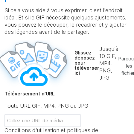
Si cela vous aide à vous exprimer, c'est l'endroit
idéal. Et si le GIF nécessite quelques ajustements,
vous pouvez le découper, le recadrer et y ajouter
des légendes avant de le partager.
Jusqu'à
Glissez-
10
GIF,
déposez
Parcou
pour
MP4,
les
téléverser
PNG,
ici
fichie
JPG
Téléversement d'URL
Toute URL GIF, MP4, PNG ou JPG
Conditions d'utilisation et politiques de