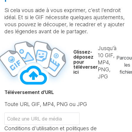
Si cela vous aide à vous exprimer, c'est l'endroit
idéal. Et si le GIF nécessite quelques ajustements,
vous pouvez le découper, le recadrer et y ajouter
des légendes avant de le partager.
Jusqu'à
Glissez-
10
GIF,
déposez
Parcou
pour
MP4,
les
téléverser
PNG,
ici
fichie
JPG
Téléversement d'URL
Toute URL GIF, MP4, PNG ou JPG
Conditions d'utilisation et politiques de