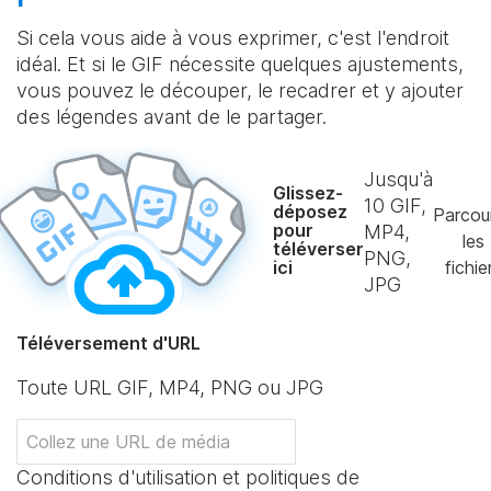
Si cela vous aide à vous exprimer, c'est l'endroit
idéal. Et si le GIF nécessite quelques ajustements,
vous pouvez le découper, le recadrer et y ajouter
des légendes avant de le partager.
Jusqu'à
Glissez-
10
GIF,
déposez
Parcou
pour
MP4,
les
téléverser
PNG,
ici
fichie
JPG
Téléversement d'URL
Toute URL GIF, MP4, PNG ou JPG
Conditions d'utilisation et politiques de