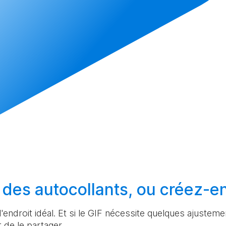
 des autocollants, ou
créez-e
l'endroit idéal. Et si le GIF nécessite quelques ajuste
 de le partager.