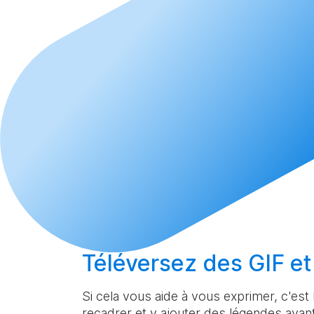
Téléversez
des GIF et
Si cela vous aide à vous exprimer, c'est 
recadrer et y ajouter des légendes avant