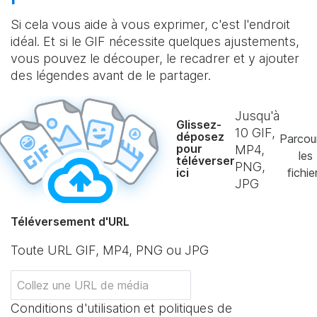
Si cela vous aide à vous exprimer, c'est l'endroit
idéal. Et si le GIF nécessite quelques ajustements,
vous pouvez le découper, le recadrer et y ajouter
des légendes avant de le partager.
Jusqu'à
Glissez-
10
GIF,
déposez
Parcou
pour
MP4,
les
téléverser
PNG,
ici
fichie
JPG
Téléversement d'URL
Toute URL GIF, MP4, PNG ou JPG
Conditions d'utilisation et politiques de