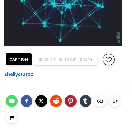
CAPTION
● SD GIF
● HD GIF
● MP4
shellystarzz