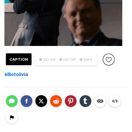
CAPTION
● SD GIF
● HD GIF
● MP4
elliotoiivia