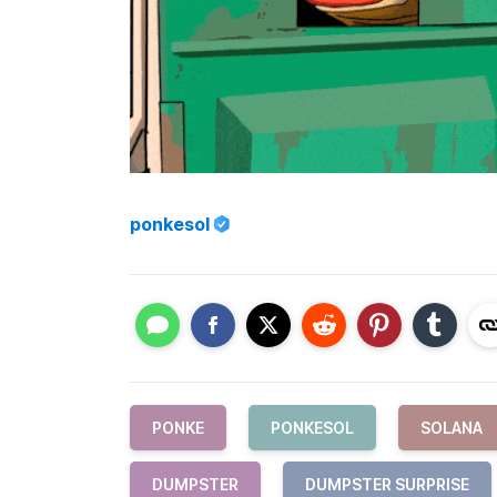
ponkesol
PONKE
PONKESOL
SOLANA
DUMPSTER
DUMPSTER SURPRISE