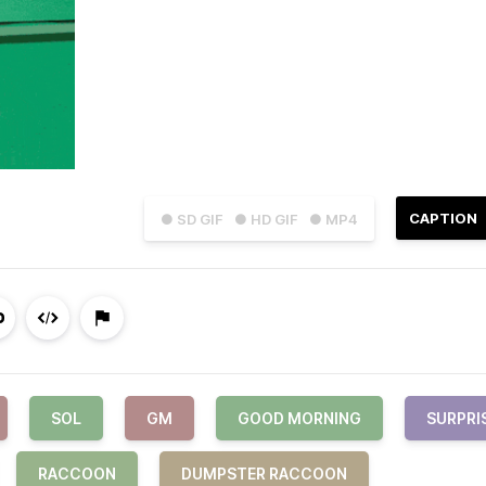
CAPTION
● SD GIF
● HD GIF
● MP4
SOL
GM
GOOD MORNING
SURPRI
RACCOON
DUMPSTER RACCOON