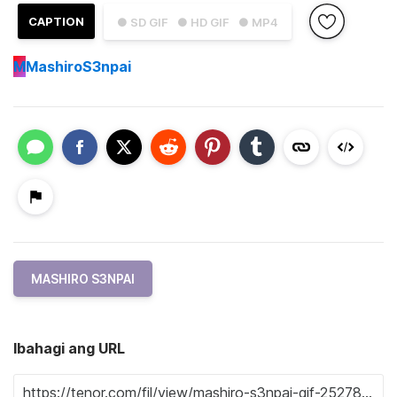
CAPTION
● SD GIF
● HD GIF
● MP4
M
MashiroS3npai
MASHIRO S3NPAI
Ibahagi ang URL