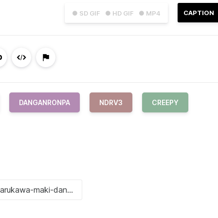
CAPTION
● SD GIF
● HD GIF
● MP4
DANGANRONPA
NDRV3
CREEPY