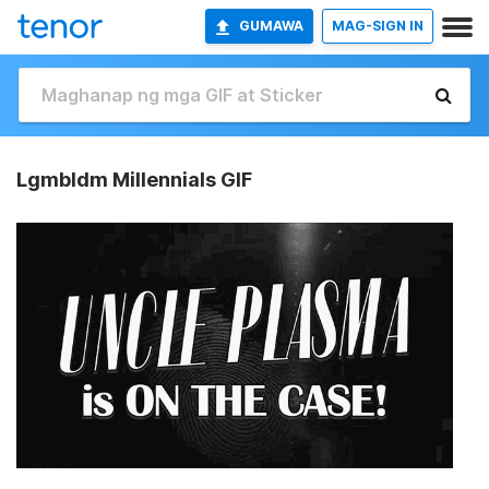
GUMAWA
MAG-SIGN IN
Lgmbldm Millennials GIF