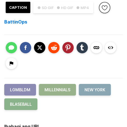
CAPTION
● SD GIF
● HD GIF
● MP4
BattinOps
LGMBLDM
MILLENNIALS
NEW YORK
BLASEBALL
Ibahagi ang URL