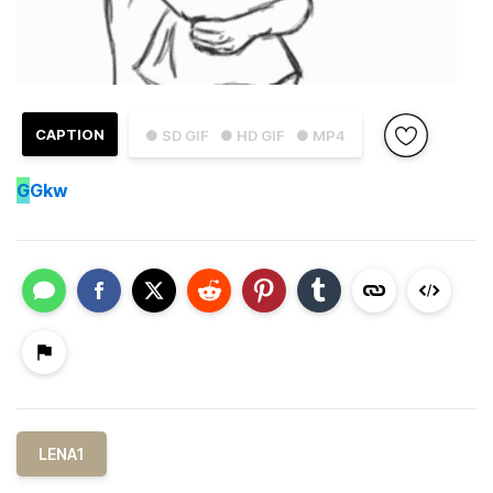
CAPTION
● SD GIF
● HD GIF
● MP4
G
Gkw
LENA1