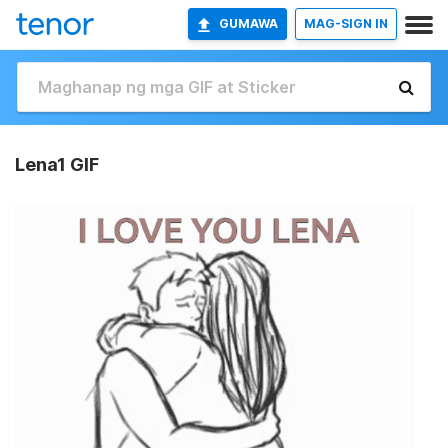
GUMAWA
MAG-SIGN IN
Lena1 GIF