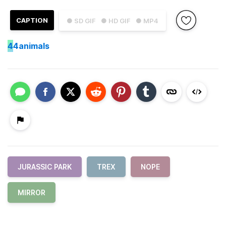
CAPTION
● SD GIF
● HD GIF
● MP4
4
4animals
JURASSIC PARK
TREX
NOPE
MIRROR