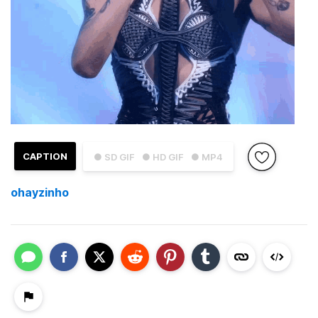
CAPTION
● SD GIF
● HD GIF
● MP4
ohayzinho