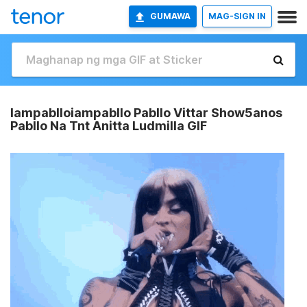
GUMAWA
MAG-SIGN IN
Iampablloiampabllo Pabllo Vittar Show5anos
Pabllo Na Tnt Anitta Ludmilla GIF