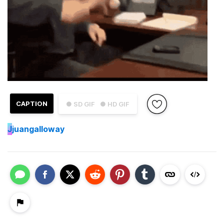
CAPTION
● SD GIF
● HD GIF
J
juangalloway