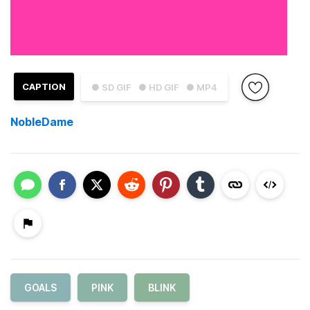
CAPTION
● SD GIF
● HD GIF
● MP4
NobleDame
GOALS
PINK
BLINK