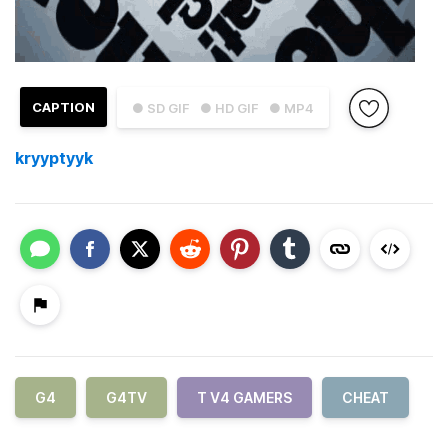
CAPTION
● SD GIF
● HD GIF
● MP4
kryyptyyk
G4
G4TV
T V4 GAMERS
CHEAT