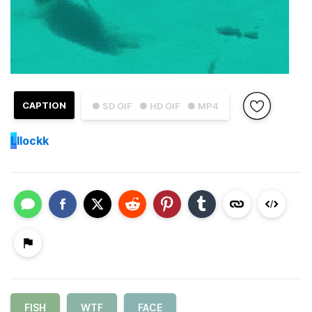
CAPTION
● SD GIF
● HD GIF
● MP4
L
llockk
FISH
WTF
FACE