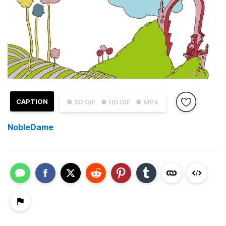
CAPTION
● SD GIF
● HD GIF
● MP4
NobleDame