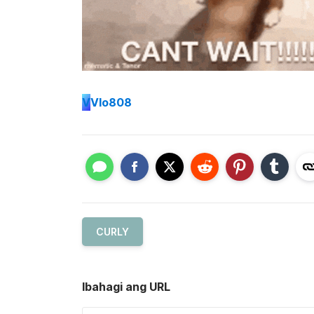
V
Vlo808
CURLY
Ibahagi ang URL