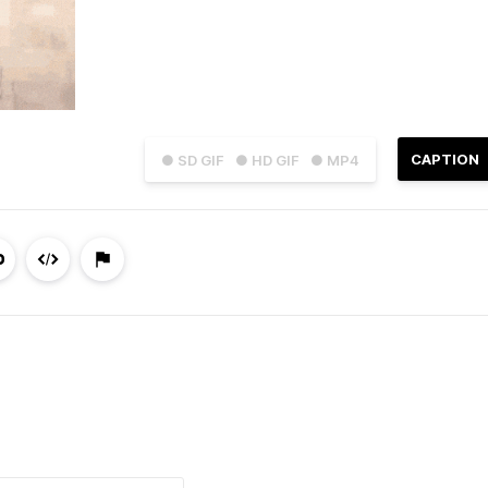
CAPTION
● SD GIF
● HD GIF
● MP4