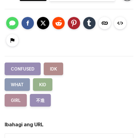
CONFUSED
IDK
WHAT
KID
GIRL
不造
Ibahagi ang URL