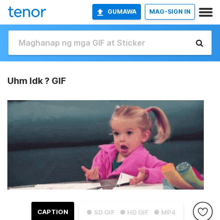
GUMAWA
MAG-SIGN IN
Uhm Idk ? GIF
CAPTION
● SD GIF
● HD GIF
● MP4