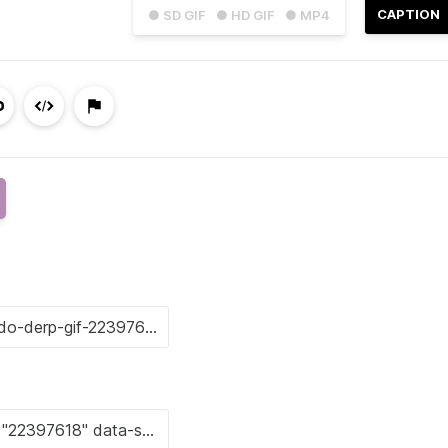
CAPTION
● SD GIF
● HD GIF
● MP4