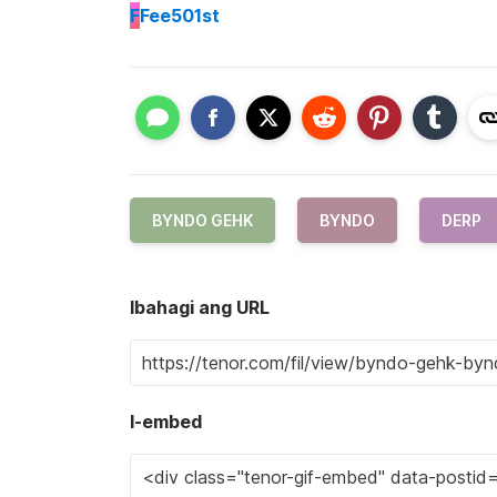
F
Fee501st
BYNDO GEHK
BYNDO
DERP
Ibahagi ang URL
I-embed