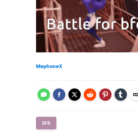
MephoneX
BFB