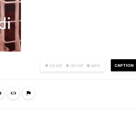
CAPTION
● SD GIF
● HD GIF
● MP4