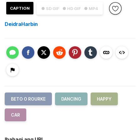
CAPTION
● SD GIF
● HD GIF
● MP4
DeidraHarbin
BETO O ROURKE
DANCING
HAPPY
CAR
Ibahagi ang URL