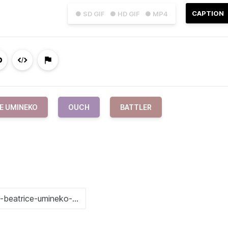
CAPTION
● SD GIF
● HD GIF
● MP4
E UMINEKO
OUCH
BATTLER