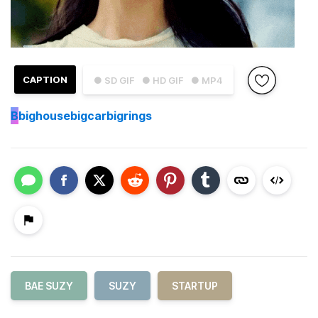
CAPTION
● SD GIF
● HD GIF
● MP4
B
bighousebigcarbigrings
BAE SUZY
SUZY
STARTUP