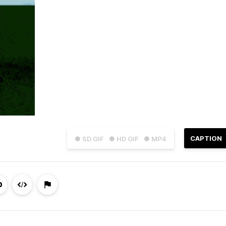
CAPTION
● SD GIF
● HD GIF
● MP4