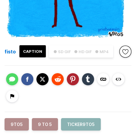
fisto
CAPTION
● SD GIF
● HD GIF
● MP4
9TO5
9 TO 5
TICKER9TO5