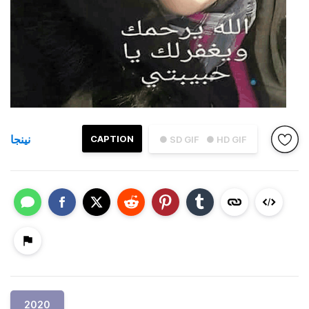
نينجا
CAPTION
● SD GIF
● HD GIF
2020