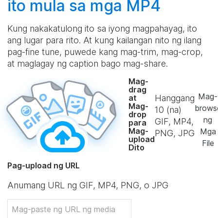
ito mula sa mga MP4
Kung nakakatulong ito sa iyong magpahayag, ito
ang lugar para rito. At kung kailangan nito ng ilang
pag-fine tune, puwede kang mag-trim, mag-crop,
at maglagay ng caption bago mag-share.
Mag-
drag
Mag-
Hanggang
at
Mag-
brows
10
(na)
drop
ng
GIF, MP4,
para
Mag-
Mga
PNG, JPG
upload
File
Dito
Pag-upload ng URL
Anumang URL ng GIF, MP4, PNG, o JPG