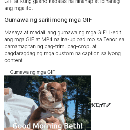
GIF at kung gaano kadalas na hinanap at ibinahagi
ang mga ito.
Gumawa ng sarili mong mga GIF
Masaya at madali lang gumawa ng mga GIF! I-edit
ang mga GIF at MP4 na ina-upload mo sa Tenor sa
pamamagitan ng pag-trim, pag-crop, at
pagdaragdag ng mga custom na caption sa iyong
content
Gumawa ng mga GIF