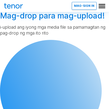
MAG-SIGN IN
Mag-drop para mag-upload!
i-upload ang iyong mga media file sa pamamagitan ng
pag-drop ng mga ito rito