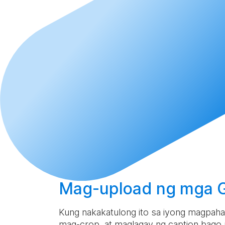
Mag-upload
ng mga GI
Kung nakakatulong ito sa iyong magpahaya
mag-crop, at maglagay ng caption bago