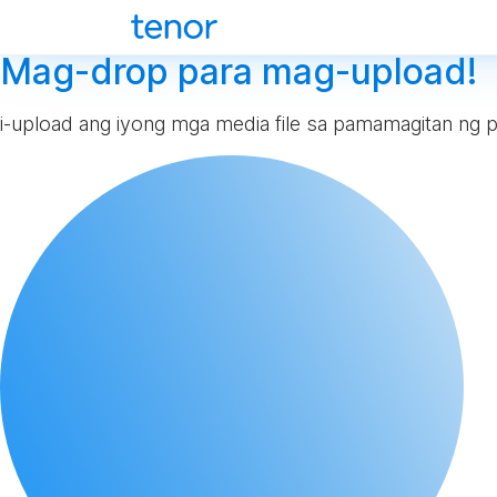
Mag-drop para mag-upload!
i-upload ang iyong mga media file sa pamamagitan ng p