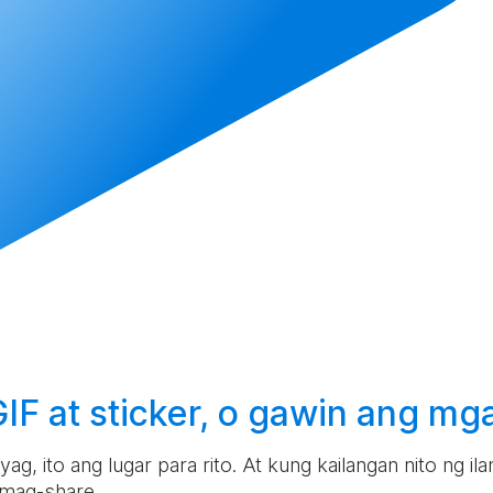
F at sticker, o
gawin
ang mga
g, ito ang lugar para rito. At kung kailangan nito ng i
 mag-share.