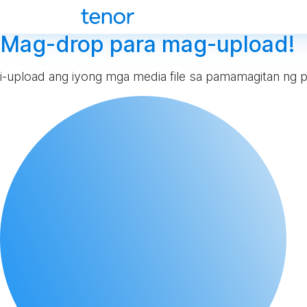
Mag-drop para mag-upload!
i-upload ang iyong mga media file sa pamamagitan ng p