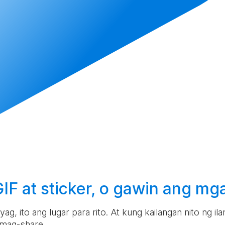
F at sticker, o
gawin
ang mga
g, ito ang lugar para rito. At kung kailangan nito ng i
 mag-share.