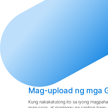
Mag-upload
ng mga GI
Kung nakakatulong ito sa iyong magpahaya
mag-crop, at maglagay ng caption bago