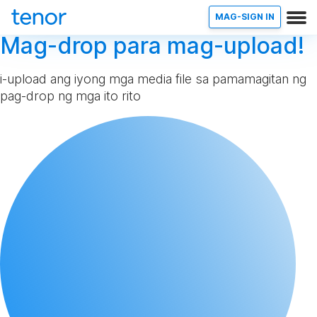
MAG-SIGN IN
Mag-drop para mag-upload!
i-upload ang iyong mga media file sa pamamagitan ng
pag-drop ng mga ito rito