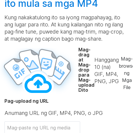
ito mula sa mga MP4
Kung nakakatulong ito sa iyong magpahayag, ito
ang lugar para rito. At kung kailangan nito ng ilang
pag-fine tune, puwede kang mag-trim, mag-crop,
at maglagay ng caption bago mag-share.
Mag-
drag
Mag-
Hanggang
at
Mag-
brows
10
(na)
drop
ng
GIF, MP4,
para
Mag-
Mga
PNG, JPG
upload
File
Dito
Pag-upload ng URL
Anumang URL ng GIF, MP4, PNG, o JPG