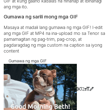
GIF at kung gaano kadalas na hinanap at ibinahagi
ang mga ito.
Gumawa ng sarili mong mga GIF
Masaya at madali lang gumawa ng mga GIF! I-edit
ang mga GIF at MP4 na ina-upload mo sa Tenor sa
pamamagitan ng pag-trim, pag-crop, at
pagdaragdag ng mga custom na caption sa iyong
content
Gumawa ng mga GIF