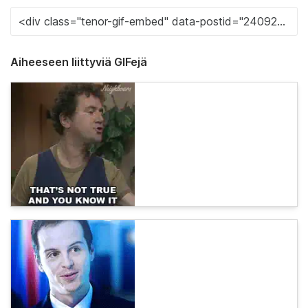
Aiheeseen liittyviä GIFejä