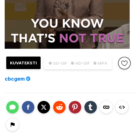
KUVATEKSTI
● SD-GIF
● HD-GIF
● MP4
cbcgem