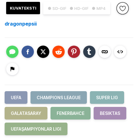
KUVATEKSTI
● SD-GIF
● HD-GIF
● MP4
dragonpepsii
UEFA
CHAMPIONS LEAGUE
SUPER LIG
GALATASARAY
FENERBAHCE
BESIKTAS
UEFAŞAMPIYONLAR LIGI