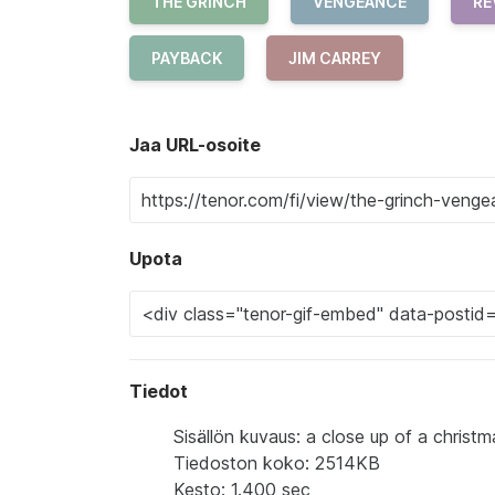
THE GRINCH
VENGEANCE
RE
PAYBACK
JIM CARREY
Jaa URL-osoite
Upota
Tiedot
Sisällön kuvaus: a close up of a christm
Tiedoston koko: 2514KB
Kesto: 1.400 sec