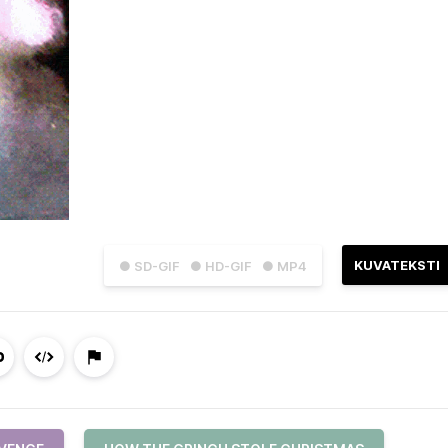
KUVATEKSTI
● SD-GIF
● HD-GIF
● MP4