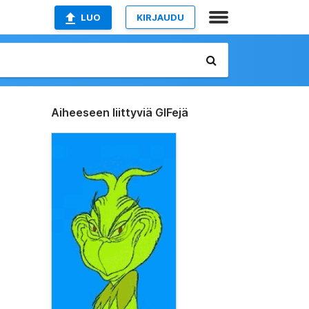
LUO
KIRJAUDU
Aiheeseen liittyviä GIFejä