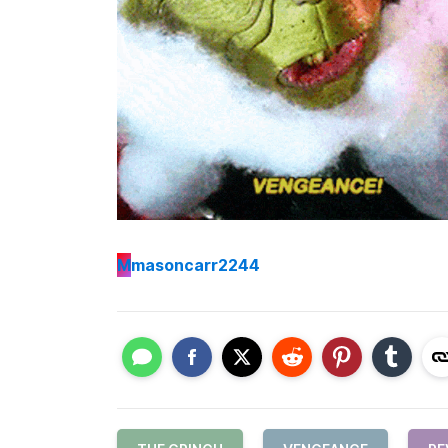
M
masoncarr2244