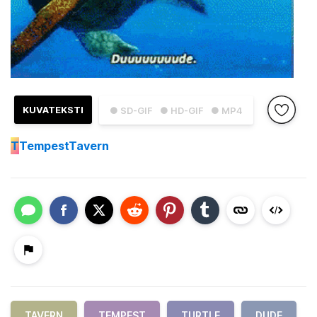
KUVATEKSTI
● SD-GIF
● HD-GIF
● MP4
T
TempestTavern
TAVERN
TEMPEST
TURTLE
DUDE