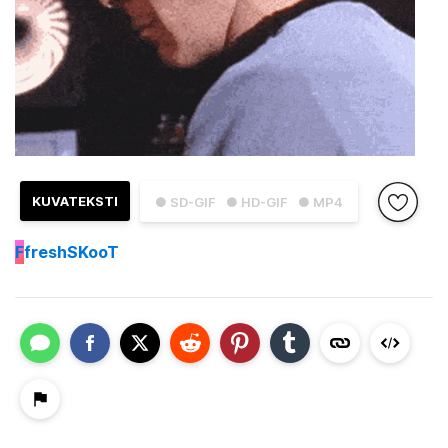
KUVATEKSTI
● SD-GIF
● HD-GIF
● MP4
F
freshSKooT