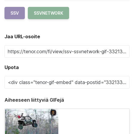
SSV
SSVNETWORK
Jaa URL-osoite
Upota
Aiheeseen liittyviä GIFejä