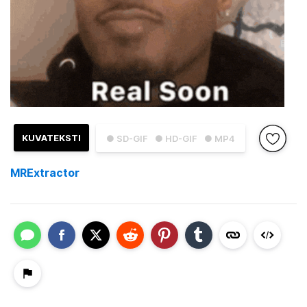
KUVATEKSTI
● SD-GIF
● HD-GIF
● MP4
MRExtractor